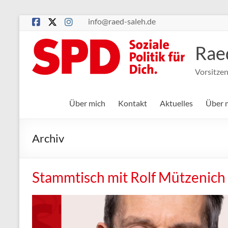
Zum
info@raed-saleh.de
Inhalt
springen
Rae
Vorsitze
Über mich
Kontakt
Aktuelles
Über 
Archiv
Stammtisch mit Rolf Mützenich