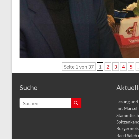
Seite 1 von 37
1
2
3
4
5
.
Suche
Aktuell
Lesung und 
mit Marcel
Stammtisch 
Spitzenkand
Bürgermeis
Raed Saleh 