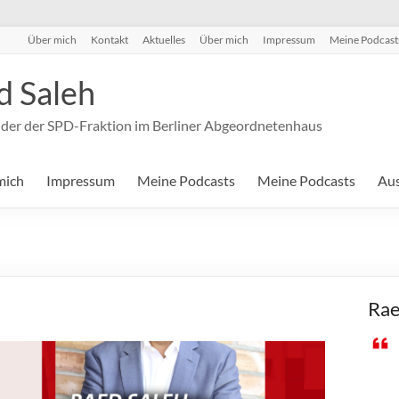
Über mich
Kontakt
Aktuelles
Über mich
Impressum
Meine Podcast
d Saleh
nder der SPD-Fraktion im Berliner Abgeordnetenhaus
mich
Impressum
Meine Podcasts
Meine Podcasts
Aus
Rae