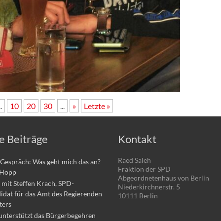
..
10
20
30
...
»
Letzte »
e Beiträge
Kontakt
Raed Saleh
Gespräch: Was geht mich das an?
Fraktion der SPD
 Hopp
Abgeordnetenhaus von Berlin
mit Steffen Krach, SPD-
Niederkirchnerstr. 5
idat für das Amt des Regierenden
10111 Berlin
ters
unterstützt das Bürgerbegehren