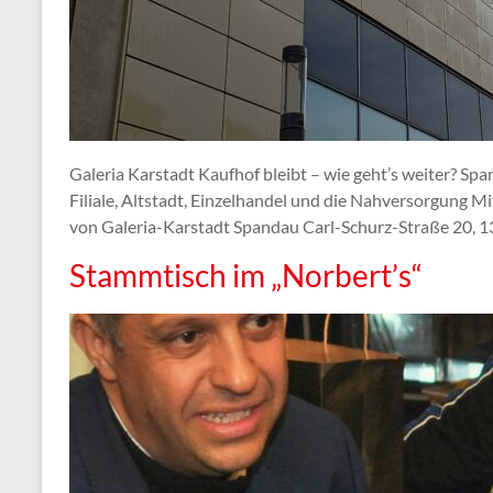
Galeria Karstadt Kaufhof bleibt – wie geht’s weiter? Sp
Filiale, Altstadt, Einzelhandel und die Nahversorgung Mi
von Galeria-Karstadt Spandau Carl-Schurz-Straße 20, 
Stammtisch im „Norbert’s“