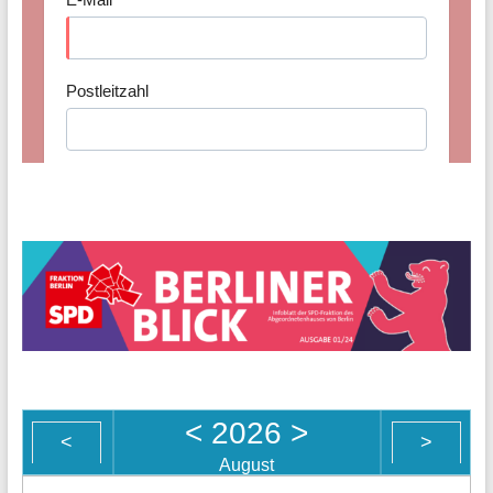
<
2026
>
<
>
August