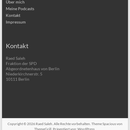
Über mich
Meine Podcasts
Kontakt
Impressum
Kontakt
Raed Saleh
Fraktion der SPD
Abgeordnetenhaus von Berlin
Niederkirchnerstr. 5
10111 Berlin
Copyright © 2026
Raed Saleh
. Alle Rechte vorbehalten. Theme
Spacious
von
ThemeGrill. Präsentiert von:
WordPress
.