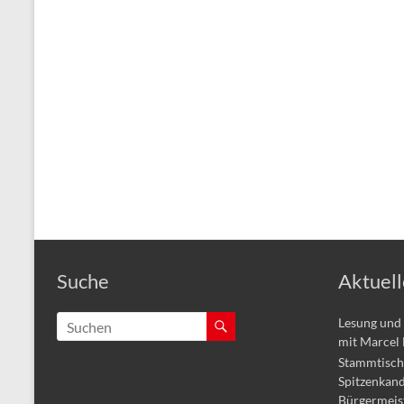
Suche
Aktuell
Lesung und 
mit Marcel
Stammtisch 
Spitzenkand
Bürgermeis