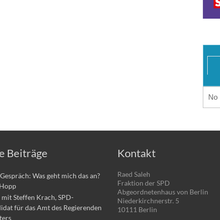
No 
e Beiträge
Kontakt
Raed Saleh
Gespräch: Was geht mich das an?
Fraktion der SPD
 Hopp
Abgeordnetenhaus von Berlin
mit Steffen Krach, SPD-
Niederkirchnerstr. 5
idat für das Amt des Regierenden
10111 Berlin
ters