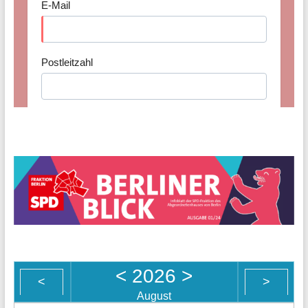
<
2026
>
<
>
August