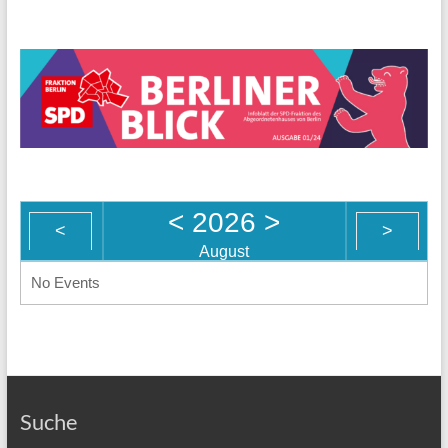
<
2026
>
<
>
August
No Events
Suche