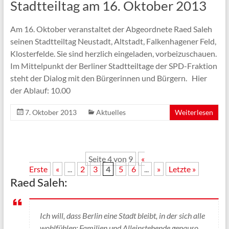
Stadtteiltag am 16. Oktober 2013
Am 16. Oktober veran­staltet der Abgeordnete Raed Saleh
seinen Stadtteiltag Neustadt, Altstadt, Falkenhagener Feld,
Klosterfelde. Sie sind herz­lich ein­­ge­­laden, vor­bei­zu­schauen.
Im Mittel­punkt der Ber­liner Stadt­teil­tage der SPD-Frak­­ti­­on
steht der Di­a­­log mit den Bür­ge­rinnen und Bür­gern. Hier
der Ablauf: 10.00
7. Oktober 2013
Aktuelles
Weiterlesen
Seite 4 von 9
«
Erste
«
...
2
3
4
5
6
...
»
Letzte »
Raed Saleh:
Ich will, dass Berlin eine Stadt bleibt, in der sich alle
wohlfühlen: Familien und Alleinstehende genauso