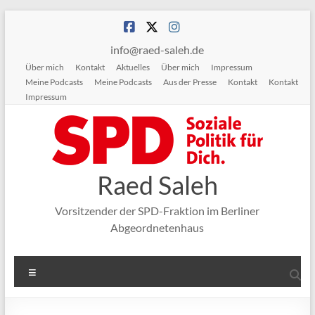
Zum
Inhalt
springen
info@raed-saleh.de
Über mich
Kontakt
Aktuelles
Über mich
Impressum
Meine Podcasts
Meine Podcasts
Aus der Presse
Kontakt
Kontakt
Impressum
Raed Saleh
Vorsitzender der SPD-Fraktion im Berliner
Abgeordnetenhaus
Menü