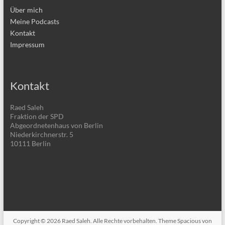
Über mich
Meine Podcasts
Kontakt
Impressum
Kontakt
Raed Saleh
Fraktion der SPD
Abgeordnetenhaus von Berlin
Niederkirchnerstr. 5
10111 Berlin
Copyright © 2026
Raed Saleh
. Alle Rechte vorbehalten. Theme
Spacious
von