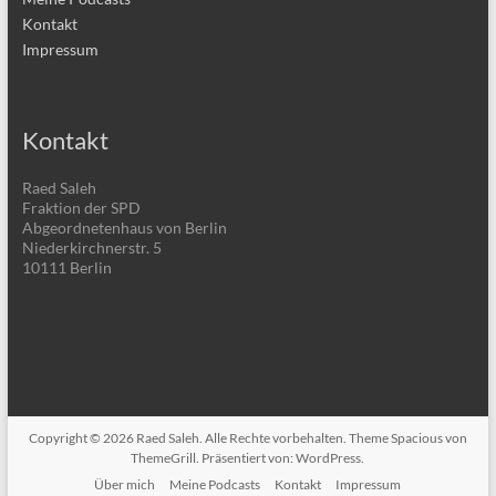
Kontakt
Impressum
Kontakt
Raed Saleh
Fraktion der SPD
Abgeordnetenhaus von Berlin
Niederkirchnerstr. 5
10111 Berlin
Copyright © 2026
Raed Saleh
. Alle Rechte vorbehalten. Theme
Spacious
von
ThemeGrill. Präsentiert von:
WordPress
.
Über mich
Meine Podcasts
Kontakt
Impressum