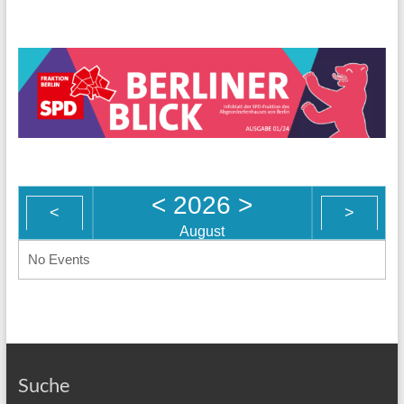
<
2026
>
<
>
August
No Events
Suche