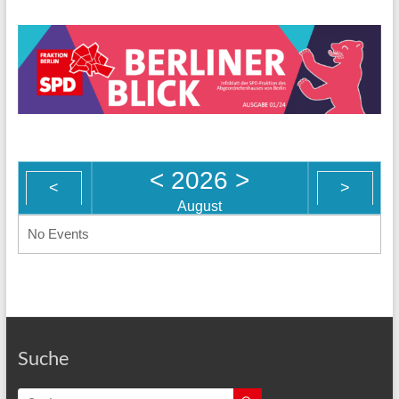
<
2026
>
<
>
August
No Events
Suche